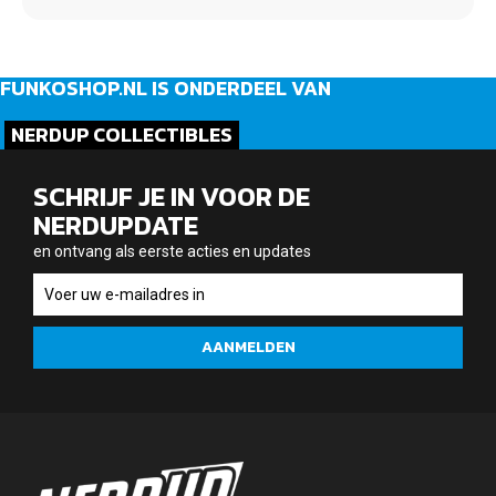
FUNKOSHOP.NL IS ONDERDEEL VAN
NERDUP COLLECTIBLES
SCHRIJF JE IN VOOR DE
NERDUPDATE
en ontvang als eerste acties en updates
en
ontvang
als
AANMELDEN
eerste
acties
en
updates