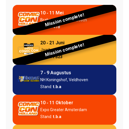
10 ‐ 11 Mei
Brabanthallen, Den Bosch
Stand:
418
20 ‐ 21 Juni
Jaarbeurs, Utrecht
Stand:
FS23
7 ‐ 9 Augustus
NH Koningshof, Veldhoven
Stand:
t.b.a
10 ‐ 11 Oktober
Expo Greater Amsterdam
Stand:
t.b.a