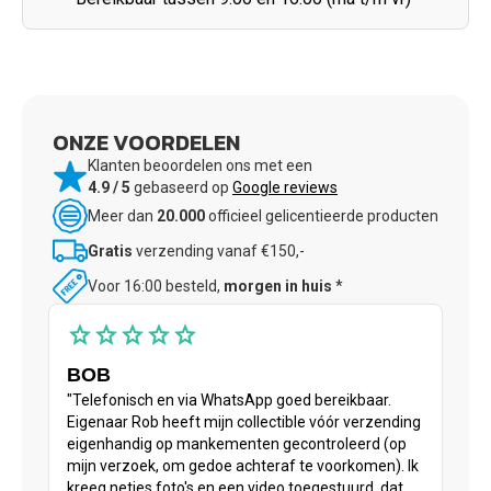
ONZE VOORDELEN
Klanten beoordelen ons met een
4.9 / 5
gebaseerd op
Google reviews
Meer dan
20.000
officieel gelicentieerde producten
Gratis
verzending vanaf €150,-
Voor 16:00 besteld,
morgen in huis
*
star
star
star
star
star
BOB
"Telefonisch en via WhatsApp goed bereikbaar.
Eigenaar Rob heeft mijn collectible vóór verzending
eigenhandig op mankementen gecontroleerd (op
mijn verzoek, om gedoe achteraf te voorkomen). Ik
kreeg netjes foto's en een video toegestuurd, dat