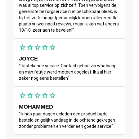
was al top service op zichzelf. Toen vervolgens de
gewenste bezorgservice niet beschikbaar bleek, is
hij het zelfs hoogstpersoonlijk komen afleveren. Ik
plaats vrijwel nooit reviews, maar ik kan niet anders:
10/10, zeer aan te bevelen!”
star
star
star
star
star
JOYCE
"Uitstekende service. Contact gehad via whatsapp
en mijn foutje werd meteen opgelost. Ik zal hier
zeker nog eens bestellen"
star
star
star
star
star
MOHAMMED
"Ik heb paar dagen geleden een product bij de
besteld en gelijk vandaag in de ochtend gekregen
zonder problemen en verder een goede service"