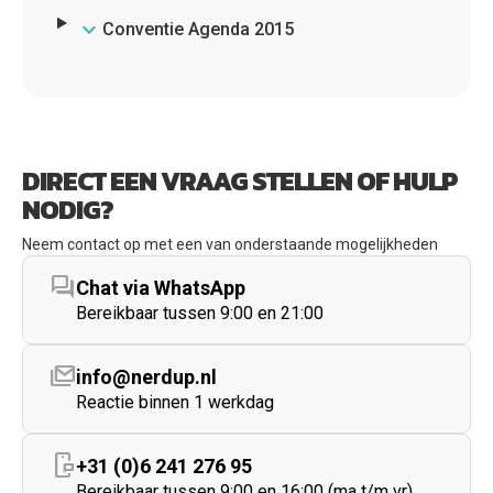
Conventie Agenda 2015
DIRECT EEN VRAAG STELLEN OF HULP
NODIG?
Neem contact op met een van onderstaande mogelijkheden
forum
Chat via WhatsApp
Bereikbaar tussen 9:00 en 21:00
stacked_email
info@nerdup.nl
Reactie binnen 1 werkdag
mobile_chat
+31 (0)6 241 276 95
Bereikbaar tussen 9:00 en 16:00 (ma t/m vr)