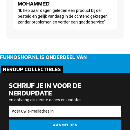
MOHAMMED
"Ik heb paar dagen geleden een product bij de
besteld en gelijk vandaag in de ochtend gekregen
zonder problemen en verder een goede service"
FUNKOSHOP.NL IS ONDERDEEL VAN
NERDUP COLLECTIBLES
SCHRIJF JE IN VOOR DE
NERDUPDATE
en ontvang als eerste acties en updates
en
ontvang
als
AANMELDEN
eerste