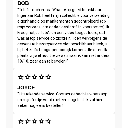
BOB
"Telefonisch en via WhatsApp goed bereikbaar.
Eigenaar Rob heeft mijn collectible vóór verzending
eigenhandig op mankementen gecontroleerd (op
mijn verzoek, om gedoe achteraf te voorkomen). Ik
kreeg netjes foto's en een video toegestuurd, dat
was al top service op zichzelf. Toen vervolgens de
gewenste bezorgservice niet beschikbaar bleek, is
hij het zelfs hoogstpersoonlijk komen afleveren. Ik
plaats vrijwel nooit reviews, maar ik kan niet anders:
10/10, zeer aan te bevelen!”
star
star
star
star
star
JOYCE
"Uitstekende service. Contact gehad via whatsapp
en mijn foutje werd meteen opgelost. Ik zal hier
zeker nog eens bestellen"
star
star
star
star
star