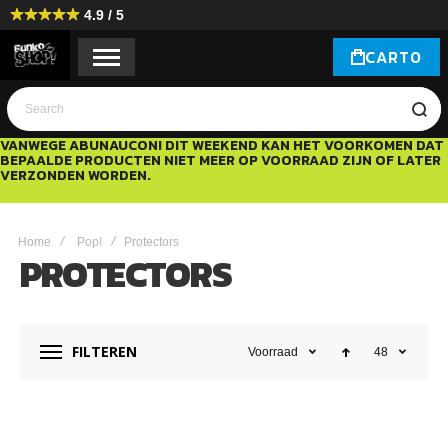
4.9 / 5
CART
0
Search
VANWEGE ABUNAUCON! DIT WEEKEND KAN HET VOORKOMEN DAT
BEPAALDE PRODUCTEN NIET MEER OP VOORRAAD ZIJN OF LATER
VERZONDEN WORDEN.
Home
Pop!
Protectors
PROTECTORS
FILTEREN
Voorraad
48