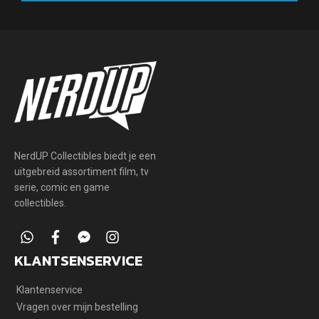
acties
en
updates
NerdUP Collectibles biedt je een
uitgebreid assortiment film, tv
serie, comic en game
collectibles.
whatsapp
facebook
facebook-
instagram
messenger
KLANTSENSERVICE
Klantenservice
Vragen over mijn bestelling