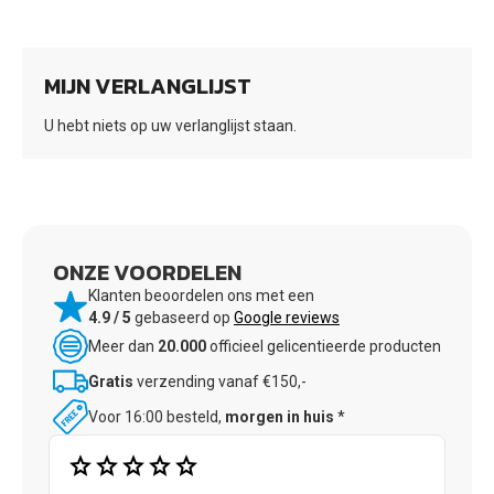
MIJN VERLANGLIJST
U hebt niets op uw verlanglijst staan.
ONZE VOORDELEN
Klanten beoordelen ons met een
4.9 / 5
gebaseerd op
Google reviews
Meer dan
20.000
officieel gelicentieerde producten
Gratis
verzending vanaf €150,-
Voor 16:00 besteld,
morgen in huis
*
star
star
star
star
star