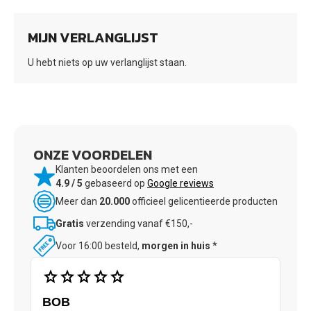
MIJN VERLANGLIJST
U hebt niets op uw verlanglijst staan.
ONZE VOORDELEN
Klanten beoordelen ons met een
4.9 / 5
gebaseerd op
Google reviews
Meer dan
20.000
officieel gelicentieerde producten
Gratis
verzending vanaf €150,-
Voor 16:00 besteld,
morgen in huis
*
star
star
star
star
star
BOB