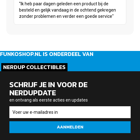
"Ik heb paar dagen geleden een product bij de
besteld en gelijk vandaag in de ochtend gekregen
zonder problemen en verder een goede service"
FUNKOSHOP.NL IS ONDERDEEL VAN
NERDUP COLLECTIBLES
SCHRIJF JE IN VOOR DE
NERDUPDATE
en ontvang als eerste acties en updates
en
ontvang
als
AANMELDEN
eerste
acties