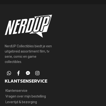
en
updates
NerdUP Collectibles biedt je een
uitgebreid assortiment film, tv
serie, comic en game
collectibles.
whatsapp
facebook
facebook-
instagram
messenger
KLANTSENSERVICE
Klantenservice
Vragen over mijn bestelling
Levertijd & bezorging