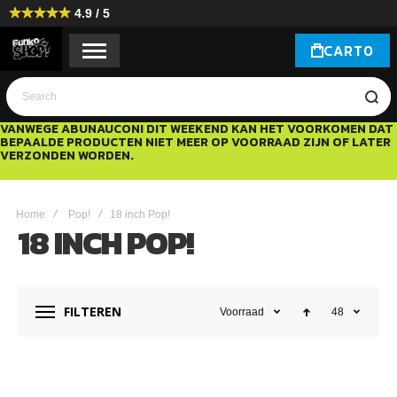
4.9 / 5
CART
0
Search
VANWEGE ABUNAUCON! DIT WEEKEND KAN HET VOORKOMEN DAT
BEPAALDE PRODUCTEN NIET MEER OP VOORRAAD ZIJN OF LATER
VERZONDEN WORDEN.
Home
Pop!
18 inch Pop!
18 INCH POP!
FILTEREN
Voorraad
48