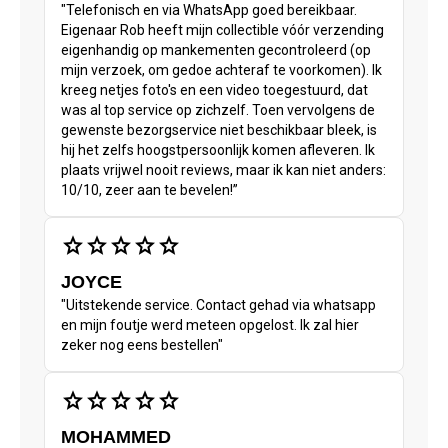
"Telefonisch en via WhatsApp goed bereikbaar.
Eigenaar Rob heeft mijn collectible vóór verzending
eigenhandig op mankementen gecontroleerd (op
mijn verzoek, om gedoe achteraf te voorkomen). Ik
kreeg netjes foto's en een video toegestuurd, dat
was al top service op zichzelf. Toen vervolgens de
gewenste bezorgservice niet beschikbaar bleek, is
hij het zelfs hoogstpersoonlijk komen afleveren. Ik
plaats vrijwel nooit reviews, maar ik kan niet anders:
10/10, zeer aan te bevelen!”
star
star
star
star
star
JOYCE
"Uitstekende service. Contact gehad via whatsapp
en mijn foutje werd meteen opgelost. Ik zal hier
zeker nog eens bestellen"
star
star
star
star
star
MOHAMMED