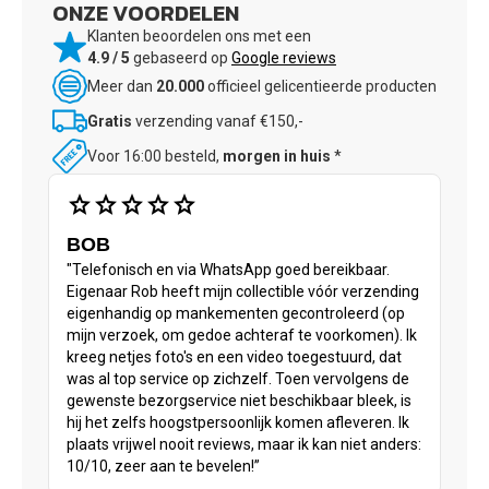
ONZE VOORDELEN
Klanten beoordelen ons met een
4.9 / 5
gebaseerd op
Google reviews
Meer dan
20.000
officieel gelicentieerde producten
Gratis
verzending vanaf €150,-
Voor 16:00 besteld,
morgen in huis
*
star
star
star
star
star
BOB
"Telefonisch en via WhatsApp goed bereikbaar.
Eigenaar Rob heeft mijn collectible vóór verzending
eigenhandig op mankementen gecontroleerd (op
mijn verzoek, om gedoe achteraf te voorkomen). Ik
kreeg netjes foto's en een video toegestuurd, dat
was al top service op zichzelf. Toen vervolgens de
gewenste bezorgservice niet beschikbaar bleek, is
hij het zelfs hoogstpersoonlijk komen afleveren. Ik
plaats vrijwel nooit reviews, maar ik kan niet anders:
10/10, zeer aan te bevelen!”