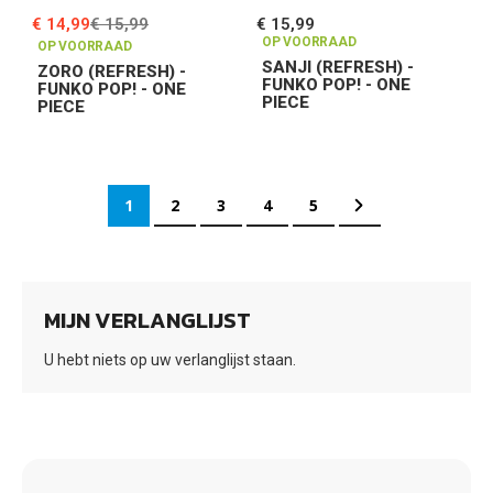
€ 14,99
€ 15,99
€ 15,99
OP VOORRAAD
OP VOORRAAD
SANJI (REFRESH) -
ZORO (REFRESH) -
FUNKO POP! - ONE
FUNKO POP! - ONE
PIECE
PIECE
Pagina
U lees momenteel pagina
Pagina
Pagina
Pagina
Pagina
Pagina
Ga verder
1
2
3
4
5
MIJN VERLANGLIJST
U hebt niets op uw verlanglijst staan.