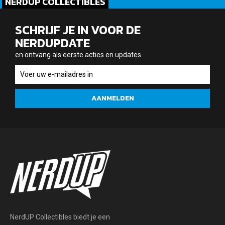
NERDUP COLLECTIBLES
SCHRIJF JE IN VOOR DE
NERDUPDATE
en ontvang als eerste acties en updates
en
ontvang
als
AANMELDEN
eerste
acties
en
updates
NerdUP Collectibles biedt je een