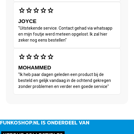
star
star
star
star
star
JOYCE
"Uitstekende service. Contact gehad via whatsapp
en mijn foutje werd meteen opgelost. Ik zal hier
zeker nog eens bestellen"
star
star
star
star
star
MOHAMMED
"Ik heb paar dagen geleden een product bij de
besteld en gelijk vandaag in de ochtend gekregen
zonder problemen en verder een goede service"
FUNKOSHOP.NL IS ONDERDEEL VAN