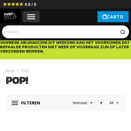
4.9 / 5
CART
0
Search
VANWEGE ABUNAUCON! DIT WEEKEND KAN HET VOORKOMEN DAT
BEPAALDE PRODUCTEN NIET MEER OP VOORRAAD ZIJN OF LATER
VERZONDEN WORDEN.
Home
Pop!
POP!
FILTEREN
Voorraad
48