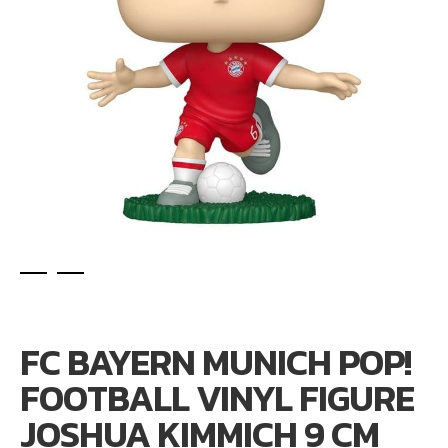
Ga
naar
het
FC BAYERN MUNICH POP!
begin
van
FOOTBALL VINYL FIGURE
de
afbeeldingen-
JOSHUA KIMMICH 9 CM
gallerij