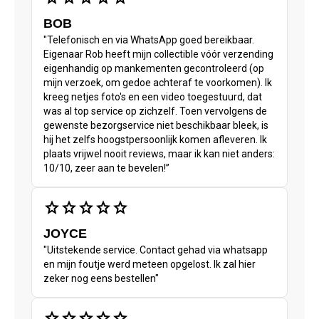
BOB
"Telefonisch en via WhatsApp goed bereikbaar.
Eigenaar Rob heeft mijn collectible vóór verzending
eigenhandig op mankementen gecontroleerd (op
mijn verzoek, om gedoe achteraf te voorkomen). Ik
kreeg netjes foto's en een video toegestuurd, dat
was al top service op zichzelf. Toen vervolgens de
gewenste bezorgservice niet beschikbaar bleek, is
hij het zelfs hoogstpersoonlijk komen afleveren. Ik
plaats vrijwel nooit reviews, maar ik kan niet anders:
10/10, zeer aan te bevelen!”
star
star
star
star
star
JOYCE
"Uitstekende service. Contact gehad via whatsapp
en mijn foutje werd meteen opgelost. Ik zal hier
zeker nog eens bestellen"
star
star
star
star
star