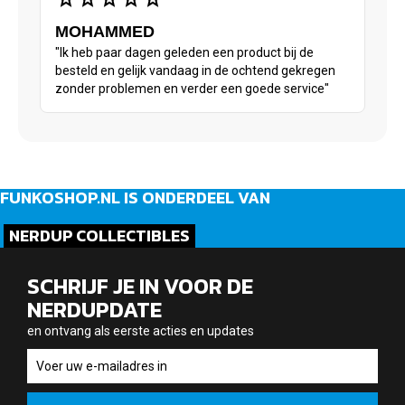
MOHAMMED
"Ik heb paar dagen geleden een product bij de
besteld en gelijk vandaag in de ochtend gekregen
zonder problemen en verder een goede service"
FUNKOSHOP.NL IS ONDERDEEL VAN
NERDUP COLLECTIBLES
SCHRIJF JE IN VOOR DE
NERDUPDATE
en ontvang als eerste acties en updates
en
ontvang
als