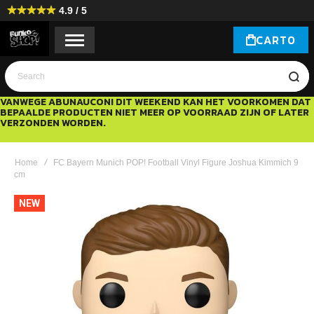
4.9 / 5
CART
0
Search
VANWEGE ABUNAUCON! DIT WEEKEND KAN HET VOORKOMEN DAT
BEPAALDE PRODUCTEN NIET MEER OP VOORRAAD ZIJN OF LATER
VERZONDEN WORDEN.
Home
FC Bayern Munich POP! Football Vinyl Figure Joshua Kimmich 9
cm
Ga
NEW
naar
het
einde
van
de
afbeeldingen-
gallerij