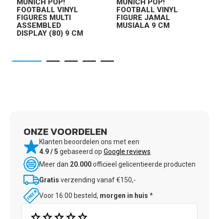
MUNICH POP!
MUNICH POP!
FOOTBALL VINYL
FOOTBALL VINYL
FIGURES MULTI
FIGURE JAMAL
ASSEMBLED
MUSIALA 9 CM
DISPLAY (80) 9 CM
ONZE VOORDELEN
Klanten beoordelen ons met een
4.9 / 5
gebaseerd op
Google reviews
Meer dan
20.000
officieel gelicentieerde producten
Gratis
verzending vanaf €150,-
Voor 16:00 besteld,
morgen in huis
*
star
star
star
star
star