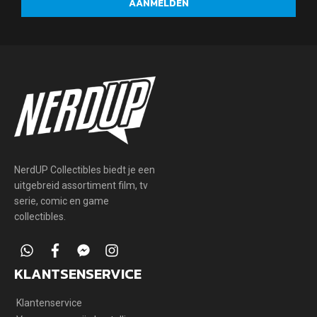
AANMELDEN
eerste
acties
en
updates
NerdUP Collectibles biedt je een
uitgebreid assortiment film, tv
serie, comic en game
collectibles.
whatsapp
facebook
facebook-
instagram
messenger
KLANTSENSERVICE
Klantenservice