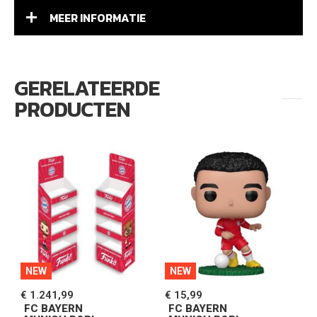
MEER INFORMATIE
GERELATEERDE
PRODUCTEN
NEW
NEW
€ 1.241,99
€ 15,99
€
FC BAYERN
FC BAYERN