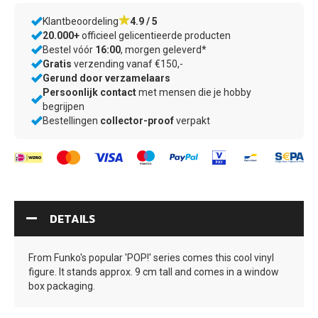
ONZE
Klantbeoordeling
4.9 / 5
20.000+
officieel gelicentieerde producten
VOORDELEN
Bestel vóór
16:00
, morgen geleverd*
Gratis
verzending vanaf €150,-
–
Gerund door verzamelaars
wij
Persoonlijk contact
met mensen die je hobby
weten
begrijpen
waar
–
Bestellingen
collector-proof
verpakt
jij
zorgvuldig
op
verpakt
let
door
verzamelaars,
voor
verzamelaars
DETAILS
From Funko's popular 'POP!' series comes this cool vinyl
figure. It stands approx. 9 cm tall and comes in a window
box packaging.