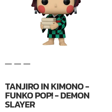
Ga
naar
het
TANJIRO IN KIMONO -
begin
van
FUNKO POP! - DEMON
de
afbeeldingen-
SLAYER
gallerij