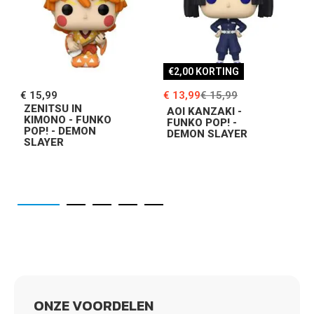
€2,00 KORTING
€ 15,99
€ 13,99
€ 15,99
€
ZENITSU IN
AOI KANZAKI -
KIMONO - FUNKO
FUNKO POP! -
POP! - DEMON
DEMON SLAYER
SLAYER
ONZE VOORDELEN