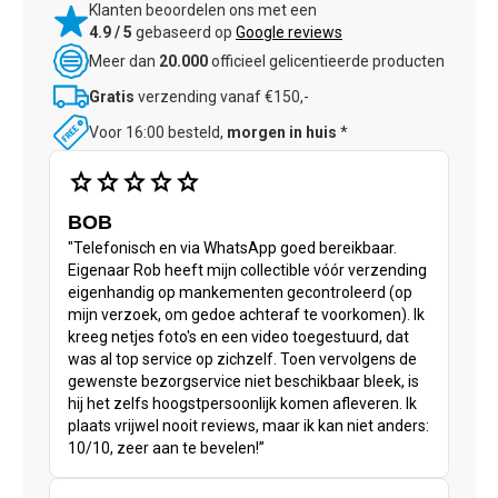
Klanten beoordelen ons met een
4.9 / 5
gebaseerd op
Google reviews
Meer dan
20.000
officieel gelicentieerde producten
Gratis
verzending vanaf €150,-
Voor 16:00 besteld,
morgen in huis
*
star
star
star
star
star
BOB
"Telefonisch en via WhatsApp goed bereikbaar.
Eigenaar Rob heeft mijn collectible vóór verzending
eigenhandig op mankementen gecontroleerd (op
mijn verzoek, om gedoe achteraf te voorkomen). Ik
kreeg netjes foto's en een video toegestuurd, dat
was al top service op zichzelf. Toen vervolgens de
gewenste bezorgservice niet beschikbaar bleek, is
hij het zelfs hoogstpersoonlijk komen afleveren. Ik
plaats vrijwel nooit reviews, maar ik kan niet anders:
10/10, zeer aan te bevelen!”