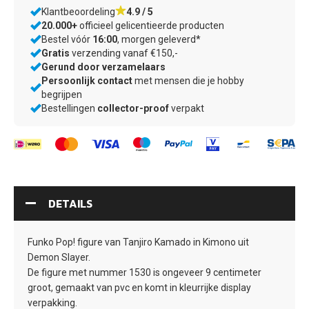
ONZE
Klantbeoordeling
4.9 / 5
20.000+
officieel gelicentieerde producten
VOORDELEN
Bestel vóór
16:00
, morgen geleverd*
Gratis
verzending vanaf €150,-
–
Gerund door verzamelaars
wij
Persoonlijk contact
met mensen die je hobby
weten
begrijpen
waar
–
Bestellingen
collector-proof
verpakt
jij
zorgvuldig
op
verpakt
let
door
verzamelaars,
voor
verzamelaars
DETAILS
Funko Pop! figure van Tanjiro Kamado in Kimono uit
Demon Slayer.
De figure met nummer 1530 is ongeveer 9 centimeter
groot, gemaakt van pvc en komt in kleurrijke display
verpakking.