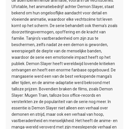
de adembenemende animatie, vooral in de vechtscènes.
Ufotable, het animatiebedrijf achter Demon Slayer, staat
bekend om hun ongelooflijke aandacht voor detail en
vloeiende animatie, waardoor elke vechtscène tot leven
komt op het scherm. De serie behandelt ook thema's zoals
doorzettingsvermogen, opoffering en de kracht van
familie. Tanjiro's vastberadenheid om zijn zus te
beschermen, zelfs nadat ze een demon is geworden,
weerspiegelt de diepte van de menselijke banden,
waardoor de serie een emotionele impact heeft op het
publiek. Demon Slayer heeft wereldwijd lovende kritieken
ontvangen en heeft een enorme fanbase opgebouwd. De
mangaserie werd een van de best verkopende manga's
aller tijden, en de anime-adaptatie werd bekroond met
talloze prijzen. Bovendien braken de films, zoals Demon
Slayer: Mugen Train, talloze box office-records en
versterkten ze de populariteit van de serie nog meer. In
essentie is Demon Slayer niet alleen een verhaal over
demonen en strijd, maar ook een verhaal van hoop,
vastberadenheid en menselijkheid. Het heeft de anime- en
manga-wereld veroverd met zijn meeslepende verhaal en