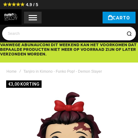
4.9 / 5
CART
0
Search
VANWEGE ABUNAUCON! DIT WEEKEND KAN HET VOORKOMEN DAT
BEPAALDE PRODUCTEN NIET MEER OP VOORRAAD ZIJN OF LATER
VERZONDEN WORDEN.
Home
Tanjiro in Kimono - Funko Pop! - Demon Slayer
Ga
€3,00 KORTING
naar
het
einde
van
de
afbeeldingen-
gallerij