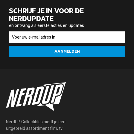
SCHRIJF JE IN VOOR DE
NERDUPDATE
en ontvang als eerste acties en updates
en
ontvang
als
AANMELDEN
eerste
acties
en
updates
NerdUP Collectibles biedt je een
uitgebreid assortiment film, tv