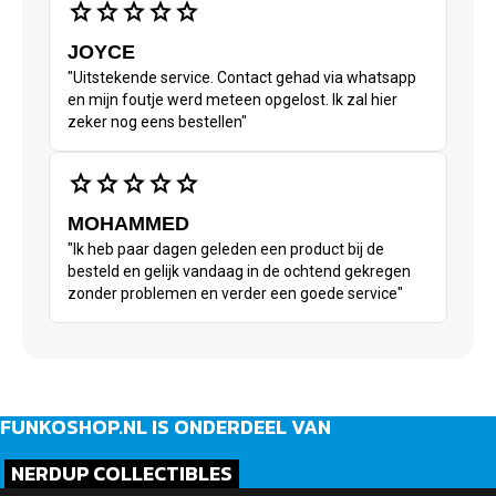
star
star
star
star
star
JOYCE
"Uitstekende service. Contact gehad via whatsapp
en mijn foutje werd meteen opgelost. Ik zal hier
zeker nog eens bestellen"
star
star
star
star
star
MOHAMMED
"Ik heb paar dagen geleden een product bij de
besteld en gelijk vandaag in de ochtend gekregen
zonder problemen en verder een goede service"
FUNKOSHOP.NL IS ONDERDEEL VAN
NERDUP COLLECTIBLES